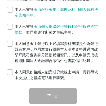
以加速本次貸款申請。如您
略過驗證
進行申
本人已審閱
玉山銀行蒐集、處理及利用個人資料法
請，請於線上完成申請後，
將申請書列印，
定告知事項
。
親簽並蓋上公司大小章
，後續將由本行服務
專員與您聯繫貸款事宜。
本人已審閱
玉山個人網路銀行暨行動銀行服務約定
持有居留證或就業金卡之外國人目前僅提供
條款
，並同意遵守所載之規範事項。
企業預約開戶服務，無提供企業貸款線上申
請服務。
本人同意玉山銀行以上述填寫資料辨識是否為銀行
玉山銀行未與任何代辦或行銷公司合作辦理
既有客戶，並同意貴行得將本人基本資料透過內政
貸款事宜，申貸過程不會要求「先匯款」或
部戶政司查詢身分證換補領資訊，以及申請完成後
「收取服務費用或報酬」。
透過財團法人金融聯合徵信中心查詢信用紀錄。
本行不接受以「現金」直接交付本貸款之有
關債務及費用，請勿交付現金給本行行員。
本人同意如後續未能完成貸款線上申請，貴行得依
本次提供之聯絡電話進行聯繫。